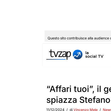
Questo sito contribuisce alla audience 
Vai
al
contenuto
“Affari tuoi”, il
spiazza Stefano
11/12/2024
di
Vincenzo Mele
New