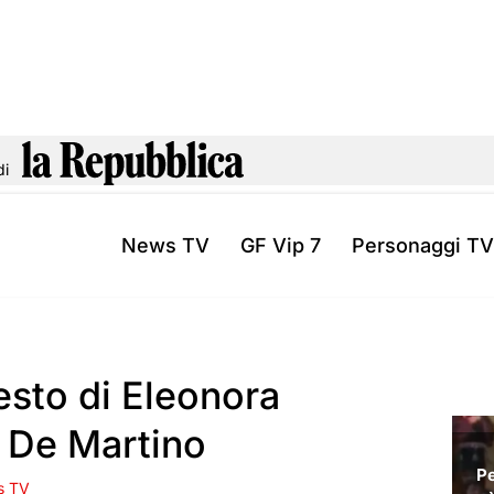
di
News TV
GF Vip 7
Personaggi TV
 gesto di Eleonora
 De Martino
s TV