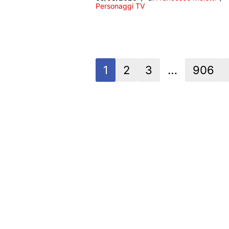
Personaggi TV
1
2
3
…
906