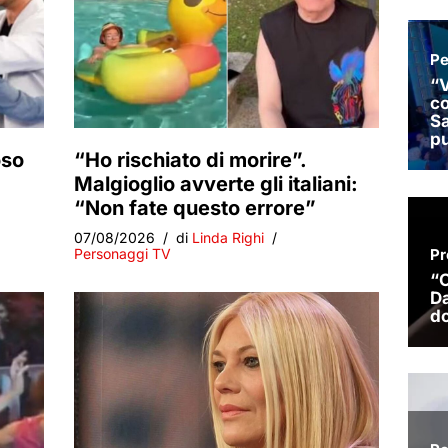
oso
“Ho rischiato di morire”.
Malgioglio avverte gli italiani:
“Non fate questo errore”
07/08/2026
di
Linda Righi
Personaggi TV