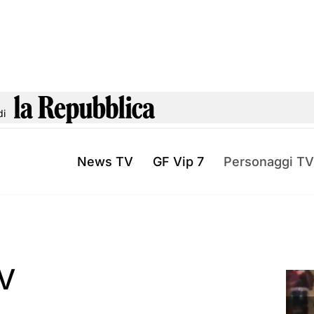
di
News TV
GF Vip 7
Personaggi TV
TV