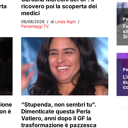
rta
ricovero poi la scoperta dei
medici
06/08/2026
di
Linda Righi
Personaggi TV
zione
“Stupenda, non sembri tu”.
Non è
Dimenticate questa Perla
Vatiero, anni dopo il GF la
trasformazione è pazzesca