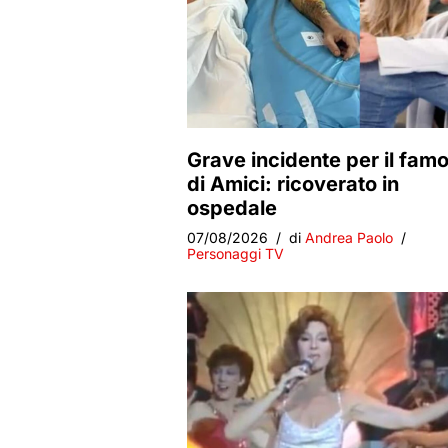
Grave incidente per il fam
di Amici: ricoverato in
ospedale
07/08/2026
di
Andrea Paolo
Personaggi TV