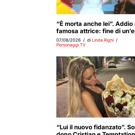
“È morta anche lei”. Addio 
famosa attrice: fine di un’e
07/08/2026
di
Linda Righi
Personaggi TV
“Lui il nuovo fidanzato”. S
dopo Cristian e Temptation