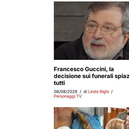
Francesco Guccini, la
decisione sui funerali spia
tutti
08/08/2026
di
Linda Righi
Personaggi TV