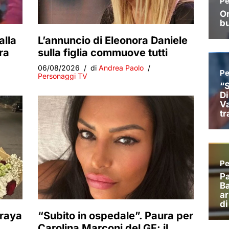
alla
L’annuncio di Eleonora Daniele
ra
sulla figlia commuove tutti
06/08/2026
di
Andrea Paolo
Personaggi TV
oraya
“Subito in ospedale”. Paura per
Carolina Marconi del GF: il