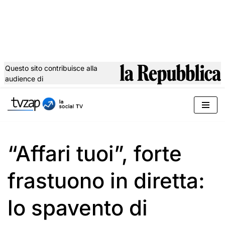
Questo sito contribuisce alla
audience di
Vai
al
contenuto
“Affari tuoi”, forte
frastuono in diretta:
lo spavento di