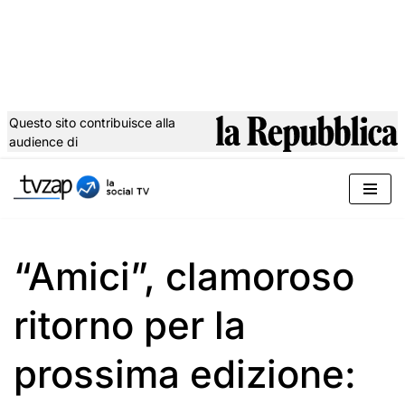
Questo sito contribuisce alla
audience di
Vai
al
contenuto
“Amici”, clamoroso
ritorno per la
prossima edizione: