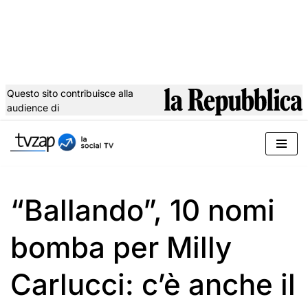
Questo sito contribuisce alla
audience di
Vai
al
contenuto
“Ballando”, 10 nomi
bomba per Milly
Carlucci: c’è anche il