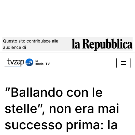
Questo sito contribuisce alla
audience di
Vai
al
contenuto
”Ballando con le
stelle”, non era mai
successo prima: la