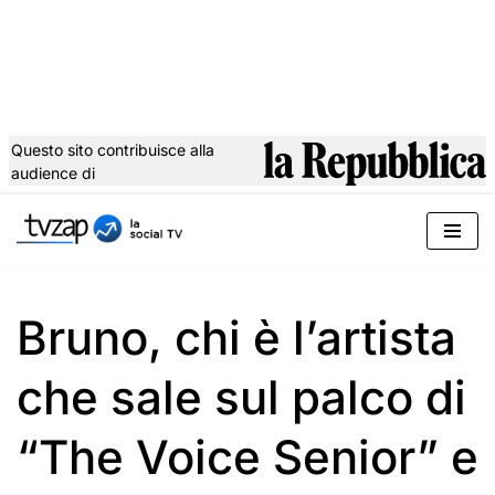
Questo sito contribuisce alla
audience di
Vai
al
contenuto
Bruno, chi è l’artista
che sale sul palco di
“The Voice Senior” e