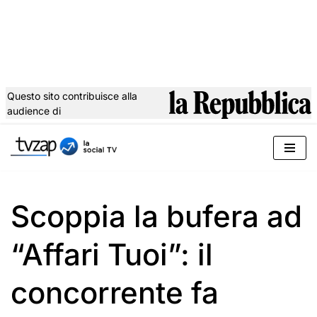
Questo sito contribuisce alla
audience di
Vai
al
contenuto
Scoppia la bufera ad
“Affari Tuoi”: il
concorrente fa