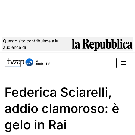
Questo sito contribuisce alla
audience di
Vai
al
contenuto
Federica Sciarelli,
addio clamoroso: è
gelo in Rai