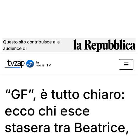
Questo sito contribuisce alla
audience di
Vai
al
contenuto
“GF”, è tutto chiaro:
ecco chi esce
stasera tra Beatrice,