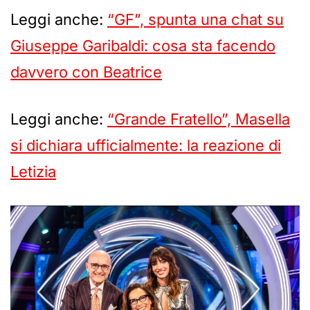
Leggi anche:
“GF”, spunta una chat su
Giuseppe Garibaldi: cosa sta facendo
davvero con Beatrice
Leggi anche:
“Grande Fratello”, Masella
si dichiara ufficialmente: la reazione di
Letizia