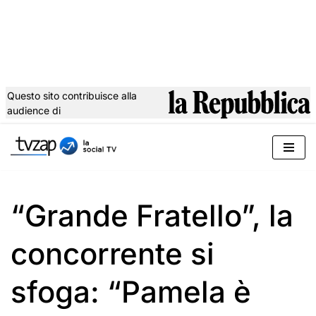
Questo sito contribuisce alla
audience di
Vai
al
contenuto
“Grande Fratello”, la
concorrente si
sfoga: “Pamela è