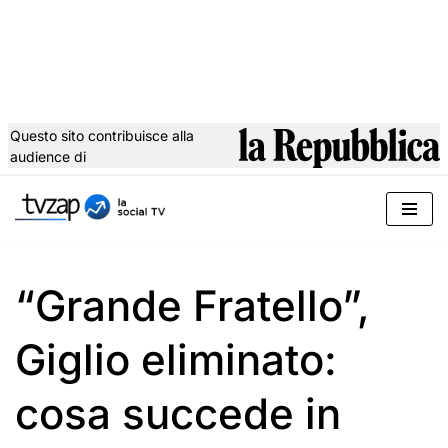
Questo sito contribuisce alla
audience di
Vai
al
contenuto
“Grande Fratello”,
Giglio eliminato:
cosa succede in