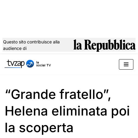
Questo sito contribuisce alla
audience di
Vai
al
contenuto
“Grande fratello”,
Helena eliminata poi
la scoperta