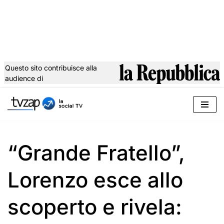
Questo sito contribuisce alla
audience di
Vai
al
contenuto
“Grande Fratello”,
Lorenzo esce allo
scoperto e rivela: