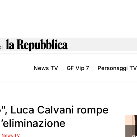
di
News TV
GF Vip 7
Personaggi TV
o”, Luca Calvani rompe
l’eliminazione
News TV