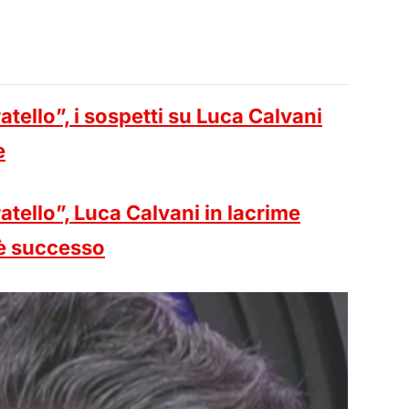
tello”, i sospetti su Luca Calvani
e
tello”, Luca Calvani in lacrime
’è successo