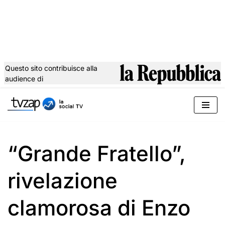
Questo sito contribuisce alla
audience di
Vai
al
contenuto
“Grande Fratello”,
rivelazione
clamorosa di Enzo