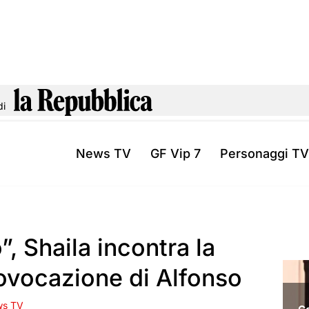
di
News TV
GF Vip 7
Personaggi TV
”, Shaila incontra la
rovocazione di Alfonso
s TV