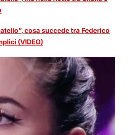
o
atello”, cosa succede tra Federico
omplici (VIDEO)