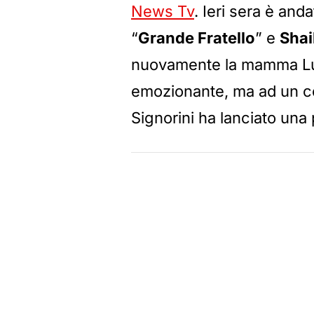
News Tv
. Ieri sera è an
“
Grande Fratello
” e
Shai
nuovamente la mamma Lui
emozionante, ma ad un ce
Signorini ha lanciato un