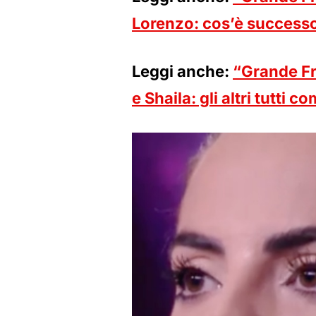
Lorenzo: cos’è success
Leggi anche:
“Grande Fr
e Shaila: gli altri tutti c