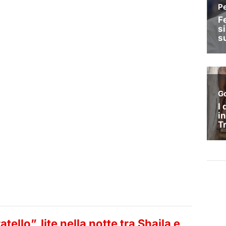
tello”, lite nella notte tra Shaila e