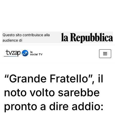
Questo sito contribuisce alla
audience di
Vai
al
contenuto
“Grande Fratello”, il
noto volto sarebbe
pronto a dire addio: