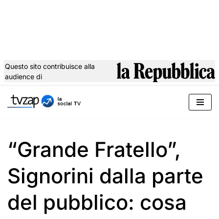
Questo sito contribuisce alla
audience di
Vai
al
contenuto
“Grande Fratello”,
Signorini dalla parte
del pubblico: cosa