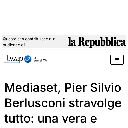
Questo sito contribuisce alla
audience di
Vai
al
contenuto
Mediaset, Pier Silvio
Berlusconi stravolge
tutto: una vera e