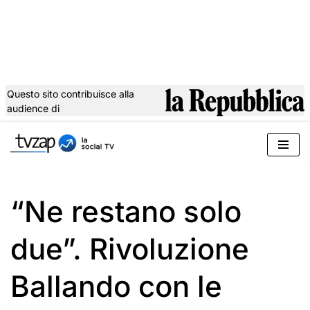
Questo sito contribuisce alla
audience di
Vai
al
contenuto
“Ne restano solo
due”. Rivoluzione
Ballando con le