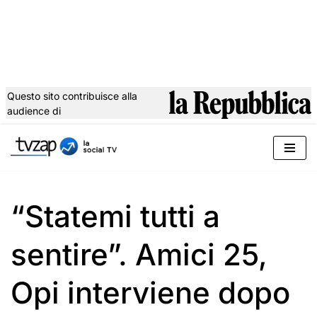
Questo sito contribuisce alla
audience di
Vai
al
contenuto
“Statemi tutti a
sentire”. Amici 25,
Opi interviene dopo