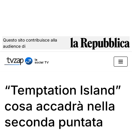
Questo sito contribuisce alla
audience di
Vai
al
contenuto
“Temptation Island”
cosa accadrà nella
seconda puntata