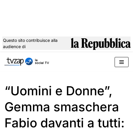
Questo sito contribuisce alla
audience di
Vai
al
contenuto
“Uomini e Donne”,
Gemma smaschera
Fabio davanti a tutti: