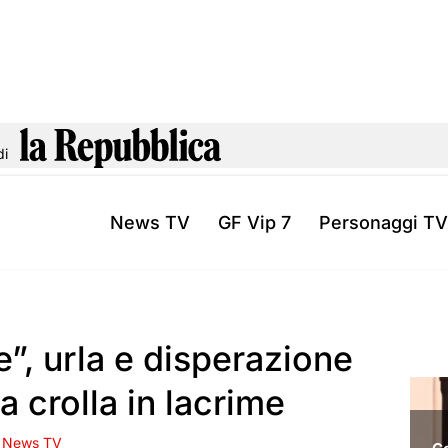
di
News TV
GF Vip 7
Personaggi TV
”, urla e disperazione
a crolla in lacrime
News TV