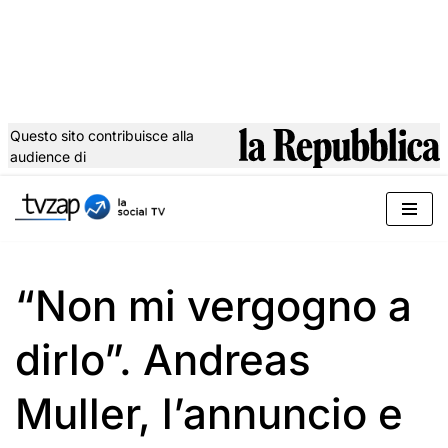
Questo sito contribuisce alla
audience di
Vai
al
contenuto
“Non mi vergogno a
dirlo”. Andreas
Muller, l’annuncio e