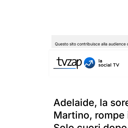
Questo sito contribuisce alla audience 
Vai
al
contenuto
Adelaide, la sor
Martino, rompe il
Solo cuori dopo