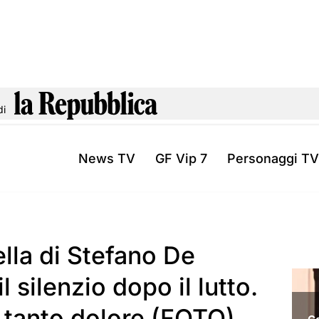
di
News TV
GF Vip 7
Personaggi TV
ella di Stefano De
 silenzio dopo il lutto.
 tanto dolore (FOTO)