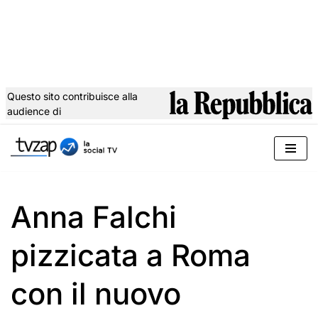
Questo sito contribuisce alla
audience di
Vai
al
contenuto
Anna Falchi
pizzicata a Roma
con il nuovo