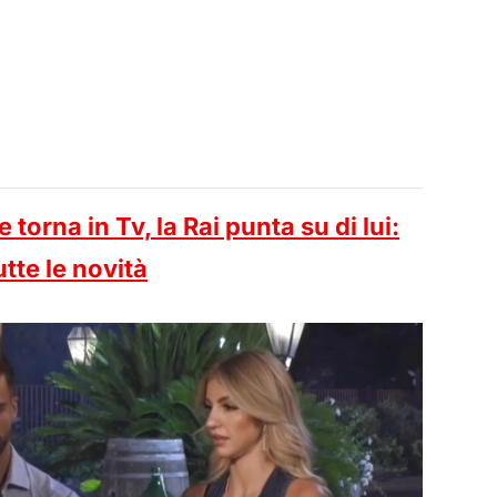
 torna in Tv, la Rai punta su di lui:
tte le novità