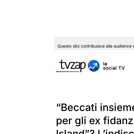
Questo sito contribuisce alla audience 
Vai
al
contenuto
“Beccati insiem
per gli ex fidan
Island”? L’indi