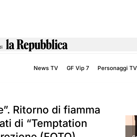
di
News TV
GF Vip 7
Personaggi TV
e”. Ritorno di fiamma
zati di “Temptation
screzione (FOTO)