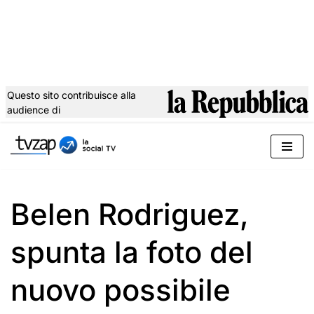
Questo sito contribuisce alla
audience di
Vai
al
contenuto
Belen Rodriguez,
spunta la foto del
nuovo possibile