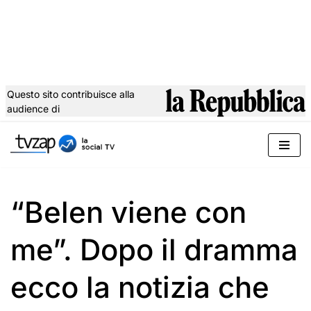
Questo sito contribuisce alla
audience di
Vai
al
contenuto
“Belen viene con
me”. Dopo il dramma
ecco la notizia che