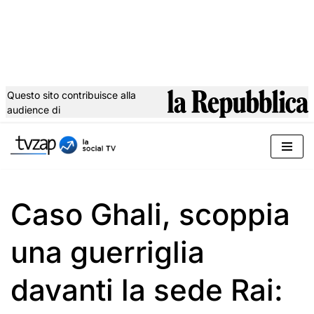
Questo sito contribuisce alla
audience di
Vai
al
contenuto
Caso Ghali, scoppia
una guerriglia
davanti la sede Rai: