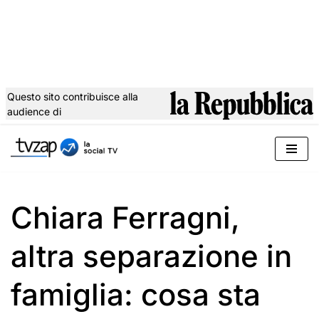
Questo sito contribuisce alla
audience di
Vai
al
contenuto
Chiara Ferragni,
altra separazione in
famiglia: cosa sta