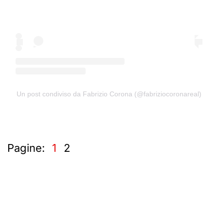
Un post condiviso da Fabrizio Corona (@fabriziocoronareal)
Pagine:
1
2