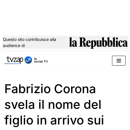
Questo sito contribuisce alla
audience di
Vai
al
contenuto
Fabrizio Corona
svela il nome del
figlio in arrivo sui