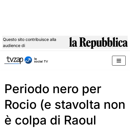
Questo sito contribuisce alla
audience di
Vai
al
contenuto
Periodo nero per
Rocio (e stavolta non
è colpa di Raoul