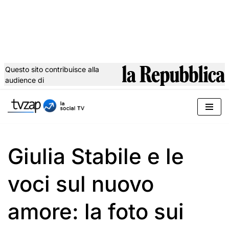
Questo sito contribuisce alla
audience di
Vai
al
contenuto
Giulia Stabile e le
voci sul nuovo
amore: la foto sui