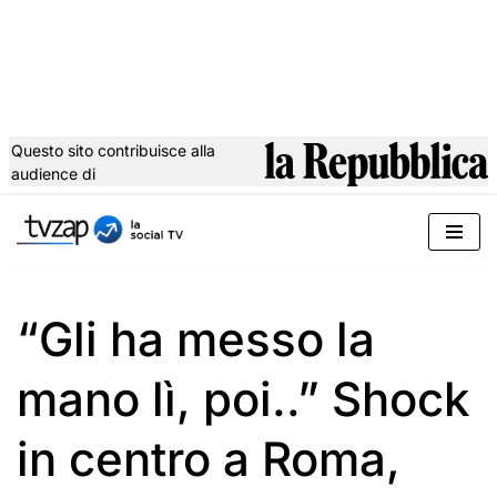
Questo sito contribuisce alla
audience di
Vai
al
contenuto
“Gli ha messo la
mano lì, poi..” Shock
in centro a Roma,