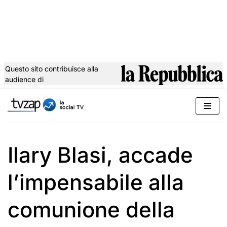
Questo sito contribuisce alla
audience di
Vai
al
contenuto
Ilary Blasi, accade
l’impensabile alla
comunione della