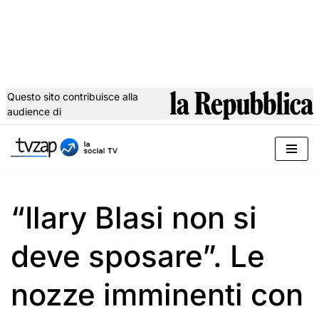
Questo sito contribuisce alla
audience di
Vai
al
contenuto
“Ilary Blasi non si
deve sposare”. Le
nozze imminenti con