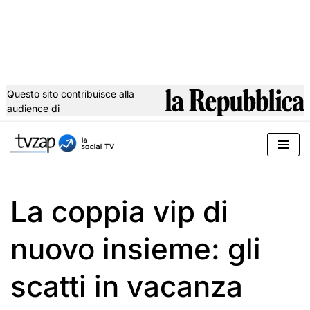
Questo sito contribuisce alla
audience di
Vai
al
contenuto
La coppia vip di
nuovo insieme: gli
scatti in vacanza