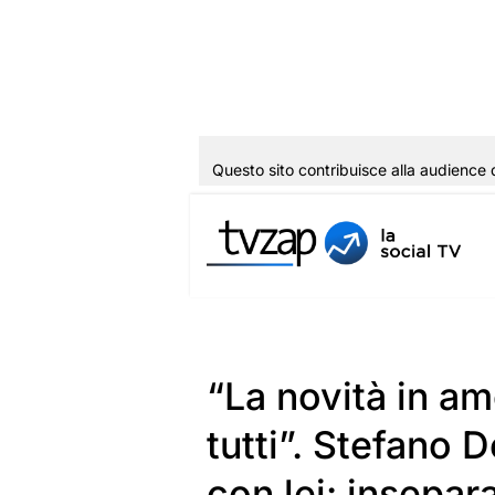
Questo sito contribuisce alla audience 
Vai
al
contenuto
“La novità in am
tutti”. Stefano 
con lei: insepara