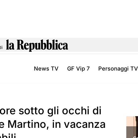
di
News TV
GF Vip 7
Personaggi TV
ore sotto gli occhi di
De Martino, in vacanza
bili