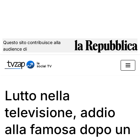
Questo sito contribuisce alla
audience di
Vai
al
contenuto
Lutto nella
televisione, addio
alla famosa dopo un