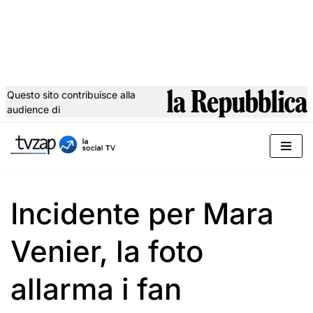
Questo sito contribuisce alla
audience di
Vai
al
contenuto
Incidente per Mara
Venier, la foto
allarma i fan