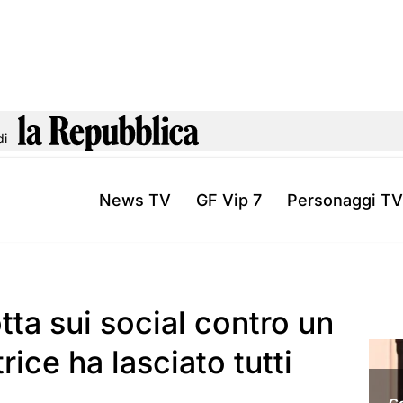
di
News TV
GF Vip 7
Personaggi TV
ta sui social contro un
rice ha lasciato tutti