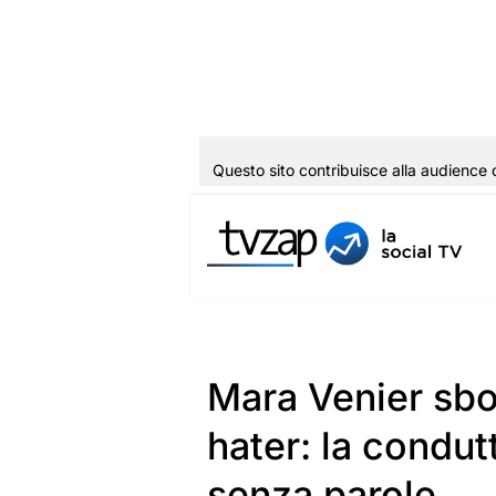
Questo sito contribuisce alla audience 
Vai
al
contenuto
Mara Venier sbot
hater: la condutt
senza parole