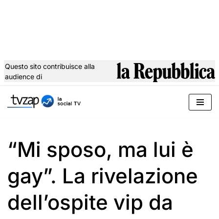
Questo sito contribuisce alla
audience di
Vai
al
contenuto
“Mi sposo, ma lui è
gay”. La rivelazione
dell’ospite vip da