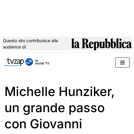
Questo sito contribuisce alla
audience di
Vai
al
contenuto
Michelle Hunziker,
un grande passo
con Giovanni