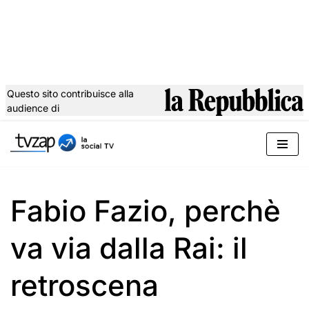
Questo sito contribuisce alla
audience di
Vai
al
contenuto
Fabio Fazio, perchè
va via dalla Rai: il
retroscena