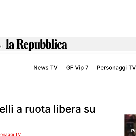
di
News TV
GF Vip 7
Personaggi TV
lli a ruota libera su
sonaggi TV