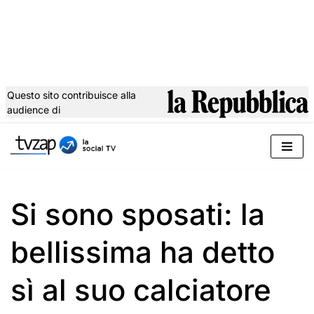
Questo sito contribuisce alla
audience di
Vai
al
contenuto
Si sono sposati: la
bellissima ha detto
sì al suo calciatore