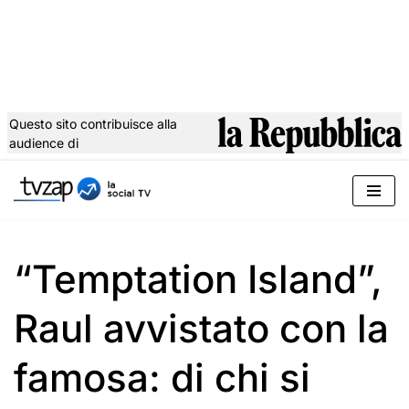
Questo sito contribuisce alla
audience di
Vai
al
contenuto
“Temptation Island”,
Raul avvistato con la
famosa: di chi si